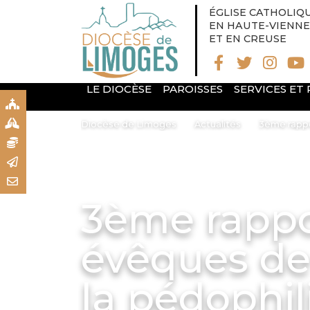
ÉGLISE CATHOLIQ
EN HAUTE-VIENNE
ET EN CREUSE
LE DIOCÈSE
PAROISSES
SERVICES ET
S
S
Diocèse de Limoges
Actualités
3ème rappor
N
R
T
3ème rappo
évêques de 
la pédophil