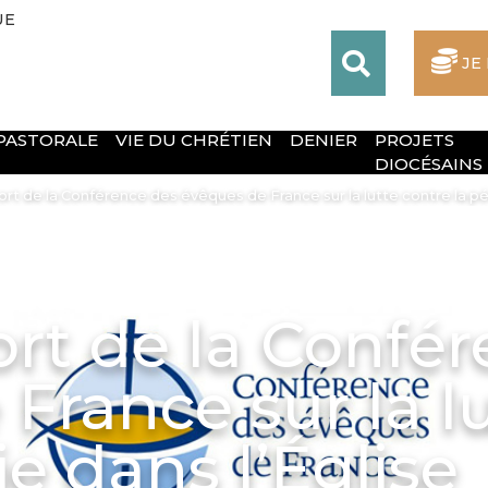
UE
JE
 PASTORALE
VIE DU CHRÉTIEN
DENIER
PROJETS
DIOCÉSAINS
t de la Conférence des évêques de France sur la lutte contre la péd
rt de la Confér
France sur la l
ie dans l’Église