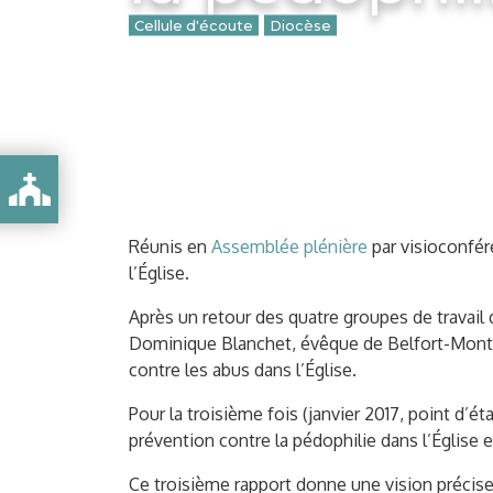
Cellule d'écoute
Diocèse
Publié le 6 novembre 2020
ES ÉVÊQUES DE FRANCE SUR LA LUTTE CONTRE LA PÉDOPHILIE DANS L’ÉGLISE
Réunis en
Assemblée plénière
par visioconfér
l’Église.
Après un retour des quatre groupes de travai
Dominique Blanchet, évêque de Belfort-Montbél
contre les abus dans l’Église.
Pour la troisième fois (janvier 2017, point d’ét
prévention contre la pédophilie dans l’Église 
Ce troisième rapport donne une vision précise 