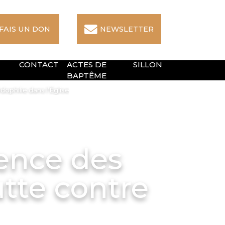
 FAIS UN DON
NEWSLETTER
CONTACT
ACTES DE
SILLON
BAPTÊME
ophilie dans l’Église
ence des
utte contre