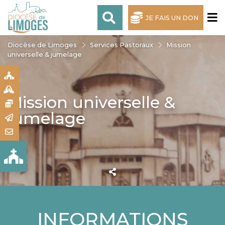
JE FAIS UN DON
Diocèse de Limoges
Services Pastoraux
Mission
universelle & jumelage
S
S
Mission universelle &
N
jumelage
R
T
INFORMATIONS