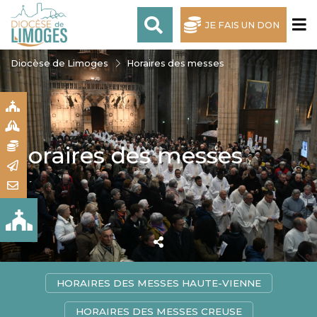
JE FAIS UN DON
Diocèse de Limoges
Horaires des messes
S
S
N
Horaires des messes
R
T
HORAIRES DES MESSES HAUTE-VIENNE
HORAIRES DES MESSES CREUSE