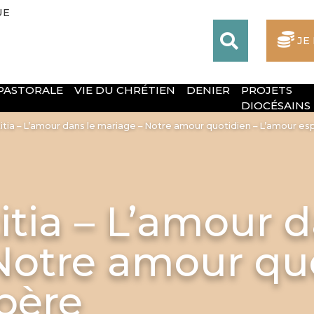
UE
JE
 PASTORALE
VIE DU CHRÉTIEN
DENIER
PROJETS
DIOCÉSAINS
itia – L’amour dans le mariage – Notre amour quotidien – L’amour es
itia – L’amour d
Notre amour quo
père