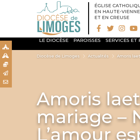
ÉGLISE CATHOLIQ
EN HAUTE-VIENNE
ET EN CREUSE
LE DIOCÈSE
PAROISSES
SERVICES ET
S
S
Diocèse de Limoges
Actualités
Amoris laet
N
R
T
Amoris laet
mariage – 
L’amour es