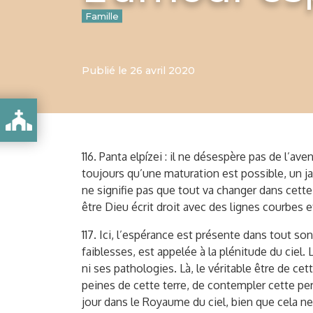
Famille
Publié le 26 avril 2020
LE MARIAGE – NOTRE AMOUR QUOTIDIEN – L’AMOUR ESPÈRE
116. Panta elpízei : il ne désespère pas de l’av
toujours qu’une maturation est possible, un ja
ne signifie pas que tout va changer dans cett
être Dieu écrit droit avec des lignes courbes et
117. Ici, l’espérance est présente dans tout so
faiblesses, est appelée à la plénitude du ciel.
ni ses pathologies. Là, le véritable être de c
peines de cette terre, de contempler cette per
jour dans le Royaume du ciel, bien que cela ne