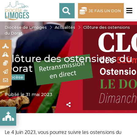
JE FAIS UN DON
Diocèse de Limoges
Actualités
Clôture des ostensions
du Dorat
S
S
Clôture des ostensions du
N
Dorat
R
Diocèse
T
Publié le 31 mai 2023
AT
Le 4 Juin 2023, vous pourrez suivre les ostensions du