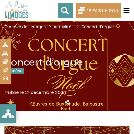
JE FAIS UN DON
Diocèse de Limoges
Actualités
Concert d’orgue
S
S
Concert d’orgue
N
R
Diocèse
T
Publié le 21 décembre 2024