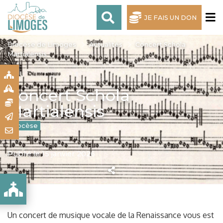
JE FAIS UN DON
Diocèse de Limoges
Actualités
Concert Schola
Martialensis
S
S
Concert Schola
N
Martialensis
R
Diocèse
T
Publié le 15 janvier 2026
Un concert de musique vocale de la Renaissance vous est