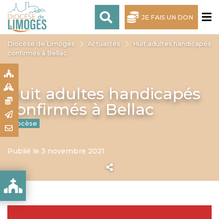
JE FAIS UN DON
Diocèse de Limoges
Actualités
Huit adultes handicapés
confirmés à Bellac
S
S
Huit adultes handicapés
N
confirmés à Bellac
R
Diocèse
T
Publié le 3 novembre 2021
MÉS À BELLAC