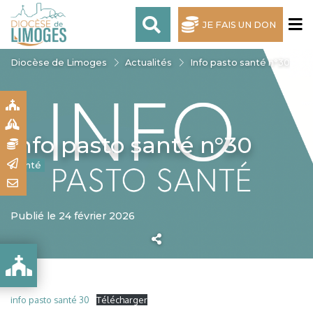
JE FAIS UN DON
Diocèse de Limoges
Actualités
Info pasto santé n°30
S
S
Info pasto santé n°30
N
R
Santé
T
Publié le 24 février 2026
info pasto santé 30
Télécharger