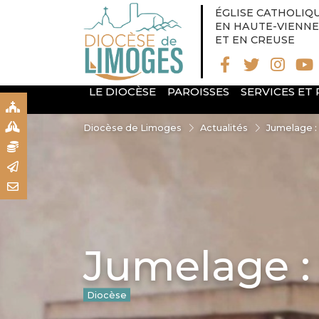
ÉGLISE CATHOLIQ
EN HAUTE-VIENNE
ET EN CREUSE
LE DIOCÈSE
PAROISSES
SERVICES ET
S
S
Diocèse de Limoges
Actualités
Jumelage :
N
R
T
Jumelage : 
Diocèse