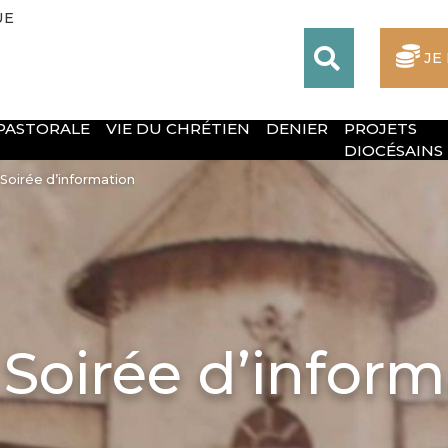
UE
JE
 PASTORALE
VIE DU CHRÉTIEN
DENIER
PROJETS
DIOCÉSAINS
 Soirée d’information
Soirée d’inform