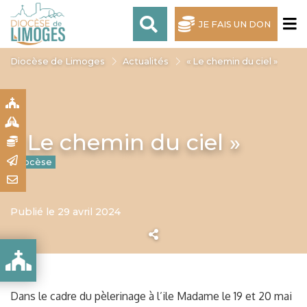
JE FAIS UN DON
Diocèse de Limoges
Actualités
« Le chemin du ciel »
S
S
« Le chemin du ciel »
N
R
Diocèse
T
Publié le 29 avril 2024
Dans le cadre du pèlerinage à l’ile Madame le 19 et 20 mai