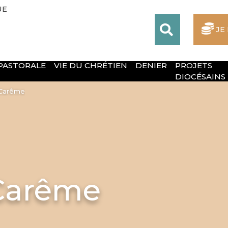
UE
JE
 PASTORALE
VIE DU CHRÉTIEN
DENIER
PROJETS
DIOCÉSAINS
 Carême
Carême