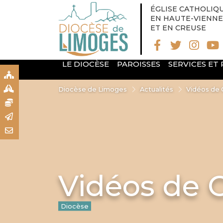
ÉGLISE CATHOLIQ
EN HAUTE-VIENNE
ET EN CREUSE
LE DIOCÈSE
PAROISSES
SERVICES ET
S
S
Diocèse de Limoges
Actualités
Vidéos de
N
R
T
Vidéos de 
Diocèse