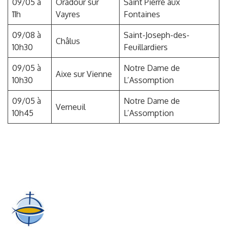
09/05 à
Oradour sur
Saint Pierre aux
11h
Vayres
Fontaines
09/08 à
Saint-Joseph-des-
Châlus
10h30
Feuillardiers
09/05 à
Notre Dame de
Aixe sur Vienne
10h30
L’Assomption
09/05 à
Notre Dame de
Verneuil
10h45
L’Assomption