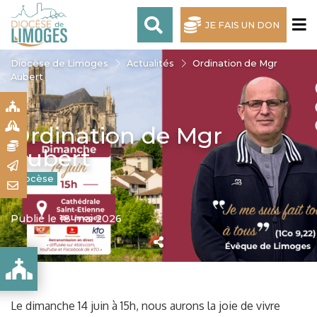
JE FAIS UN DON
Diocèse de Limoges
Actualités
Ordination de Mgr
Aubert
S
S
Ordination de Mgr
N
Aubert
R
Diocèse
T
Publié le 18 mai 2026
Le dimanche 14 juin à 15h, nous aurons la joie de vivre