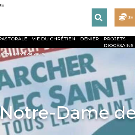
UE
JE
 PASTORALE
VIE DU CHRÉTIEN
DENIER
PROJETS
DIOCÉSAINS
 Notre-Dame de Vaulry
 Notre-Dame de