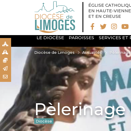
ÉGLISE CATHOLIQ
EN HAUTE-VIENNE
ET EN CREUSE
LE DIOCÈSE
PAROISSES
SERVICES ET
S
S
Diocèse de Limoges
Actualités
Pèlerinage
N
R
T
Pèlerinage
Diocèse