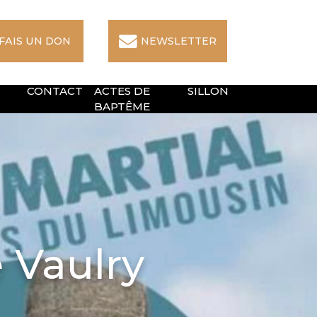
 FAIS UN DON
NEWSLETTER
CONTACT
ACTES DE
SILLON
BAPTÊME
 Vaulry