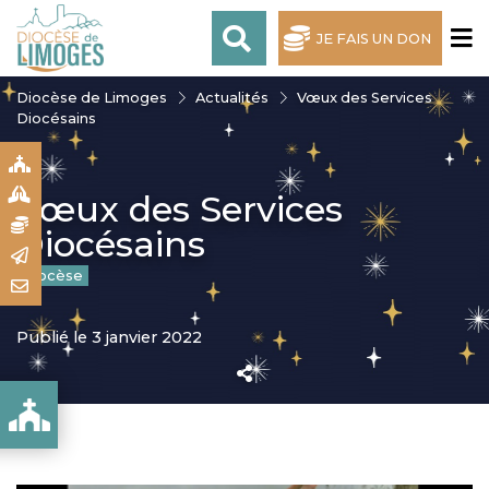
JE FAIS UN DON
Diocèse de Limoges
Actualités
Vœux des Services
Diocésains
S
S
Vœux des Services
N
Diocésains
R
Diocèse
T
Publié le 3 janvier 2022