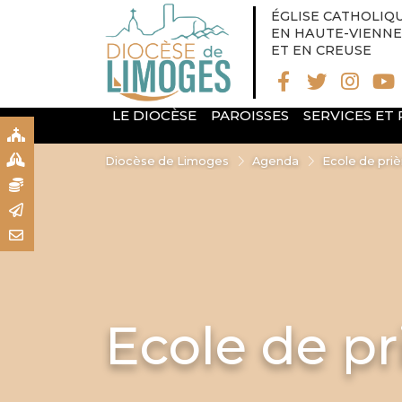
ÉGLISE CATHOLIQ
EN HAUTE-VIENNE
ET EN CREUSE
LE DIOCÈSE
PAROISSES
SERVICES ET
S
S
Diocèse de Limoges
Agenda
Ecole de priè
N
R
T
Ecole de pr