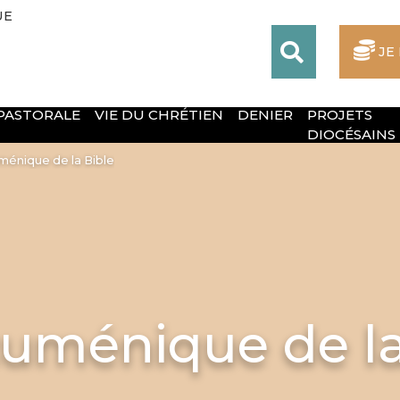
UE
JE
 PASTORALE
VIE DU CHRÉTIEN
DENIER
PROJETS
DIOCÉSAINS
énique de la Bible
uménique de la