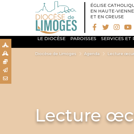
ÉGLISE CATHOLIQ
EN HAUTE-VIENNE
ET EN CREUSE
LE DIOCÈSE
PAROISSES
SERVICES ET
S
S
Diocèse de Limoges
Agenda
Lecture œcum
N
R
T
Lecture œc