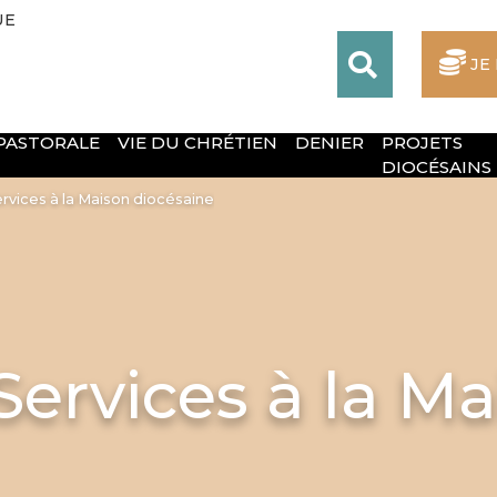
UE
JE
 PASTORALE
VIE DU CHRÉTIEN
DENIER
PROJETS
DIOCÉSAINS
rvices à la Maison diocésaine
ervices à la Ma