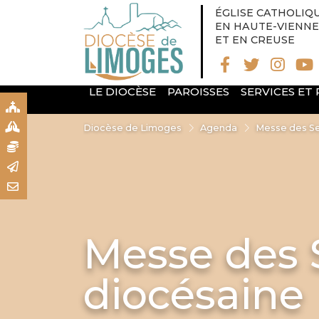
ÉGLISE CATHOLIQ
EN HAUTE-VIENNE
ET EN CREUSE
LE DIOCÈSE
PAROISSES
SERVICES ET
S
S
Diocèse de Limoges
Agenda
Messe des Se
N
R
T
Messe des S
diocésaine