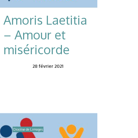
Amoris Laetitia
– Amour et
miséricorde
28
février 2021
Diocèse de Limoges