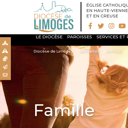
ÉGLISE CATHOLIQ
EN HAUTE-VIENNE
ET EN CREUSE
LE DIOCÈSE
PAROISSES
SERVICES ET
S
S
Diocèse de Limoges
Actualités
Archives
N
R
T
Famille