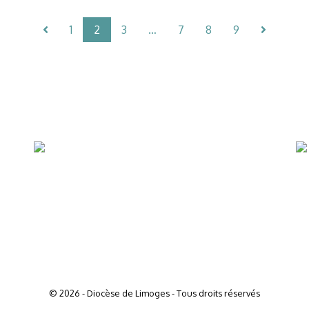
1
2
3
…
7
8
9
© 2026 - Diocèse de Limoges - Tous droits réservés