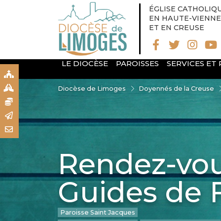
ÉGLISE CATHOLIQ
EN HAUTE-VIENNE
ET EN CREUSE
LE DIOCÈSE
PAROISSES
SERVICES ET
S
S
Diocèse de Limoges
Doyennés de la Creuse
N
R
T
Rendez-vou
Guides de F
Paroisse Saint Jacques