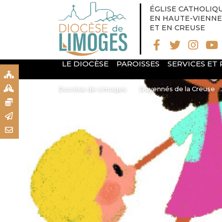
ÉGLISE CATHOLIQ
EN HAUTE-VIENNE
ET EN CREUSE
LE DIOCÈSE
PAROISSES
SERVICES ET
S
S
Diocèse de Limoges
Doyennés de la Creuse
N
R
T