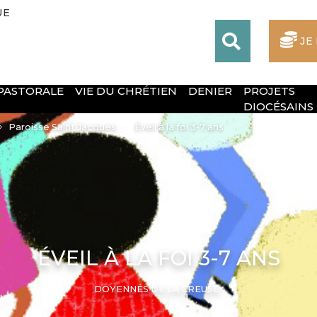
UE
JE
 PASTORALE
VIE DU CHRÉTIEN
DENIER
PROJETS
DIOCÉSAINS
Paroisse Saint Jacques
Éveil à la foi 3-7 ans
ÉVEIL À LA FOI 3-7 ANS
DOYENNÉS DE LA CREUSE