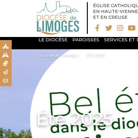
ÉGLISE CATHOLIQ
EN HAUTE-VIENNE
ET EN CREUSE
LE DIOCÈSE
PAROISSES
SERVICES ET
S
S
Diocèse de Limoges
Été 2025
N
R
T
Été 2025