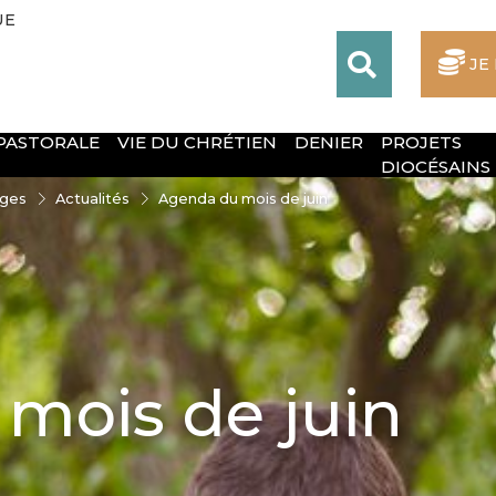
UE
JE
 PASTORALE
VIE DU CHRÉTIEN
DENIER
PROJETS
DIOCÉSAINS
oges
Actualités
Agenda du mois de juin
mois de juin