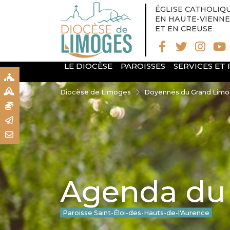
ÉGLISE CATHOLIQ
EN HAUTE-VIENNE
ET EN CREUSE
LE DIOCÈSE
PAROISSES
SERVICES ET
S
S
Diocèse de Limoges
Doyennés du Grand Lim
N
R
T
Agenda du 
Paroisse Saint-Éloi-des-Hauts-de-l'Aurence