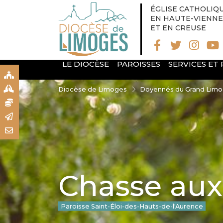
ÉGLISE CATHOLIQ
EN HAUTE-VIENNE
ET EN CREUSE
LE DIOCÈSE
PAROISSES
SERVICES ET
S
S
Diocèse de Limoges
Doyennés du Grand Lim
N
R
T
Chasse aux
Paroisse Saint-Éloi-des-Hauts-de-l'Aurence