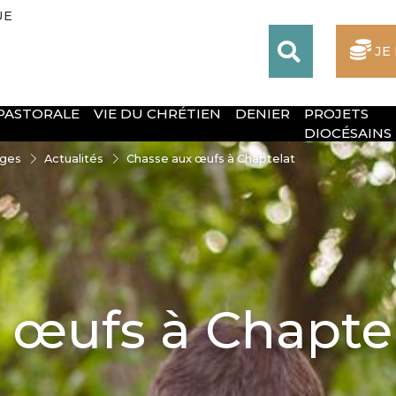
UE
JE
 PASTORALE
VIE DU CHRÉTIEN
DENIER
PROJETS
DIOCÉSAINS
oges
Actualités
Chasse aux œufs à Chaptelat
 œufs à Chapte