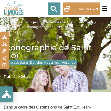
JE FAIS UN DON
Diocèse de Limoges
Doyennés du Grand Limoges
Actualités
Iconographie de Saint Eloi
S
S
Iconographie de Saint
N
Eloi
R
Paroisse Saint-Éloi-des-Hauts-de-l'Aurence
T
Publié le 26 avril 2016
Dans le cadre des Ostensions de Saint Eloi, Jean-