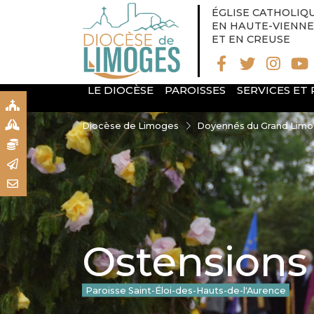
ÉGLISE CATHOLIQ
EN HAUTE-VIENNE
ET EN CREUSE
LE DIOCÈSE
PAROISSES
SERVICES ET
S
S
Diocèse de Limoges
Doyennés du Grand Lim
N
R
T
Ostensions
Paroisse Saint-Éloi-des-Hauts-de-l'Aurence