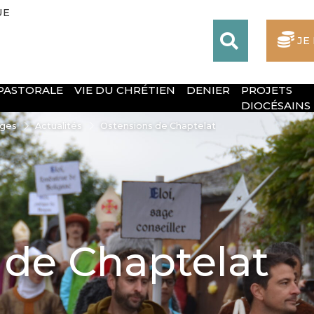
UE
JE
 PASTORALE
VIE DU CHRÉTIEN
DENIER
PROJETS
DIOCÉSAINS
oges
Actualités
Ostensions de Chaptelat
 de Chaptelat