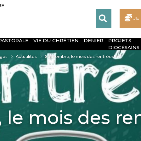
UE
JE
 PASTORALE
VIE DU CHRÉTIEN
DENIER
PROJETS
DIOCÉSAINS
oges
Actualités
Septembre, le mois des rentrées!
le mois des ren