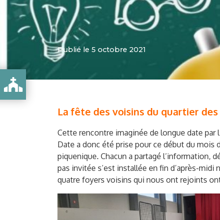
Publié le 5 octobre 2021
!
La fête des voisins du quartier de
Cette rencontre imaginée de longue date par l’
Date a donc été prise pour ce début du mois d
piquenique. Chacun a partagé l’information, dé
pas invitée s’est installée en fin d’après-mid
quatre foyers voisins qui nous ont rejoints on