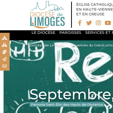
ÉGLISE CATHOLIQ
EN HAUTE-VIENNE
ET EN CREUSE
LE DIOCÈSE
PAROISSES
SERVICES ET
S
S
Diocèse de Limoges
Doyennés du Grand Lim
N
R
T
Septembre, 
Paroisse Saint-Éloi-des-Hauts-de-l'Aurence