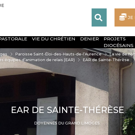
UE
JE
 PASTORALE
VIE DU CHRÉTIEN
DENIER
PROJETS
DIOCÉSAINS
oges
Paroisse Saint-Éloi-des-Hauts-de-l’Aurence
La vie de no
es équipes d’animation de relais (EAR)
EAR de Sainte-Thérèse
EAR DE SAINTE-THÉRÈSE
DOYENNÉS DU GRAND LIMOGES