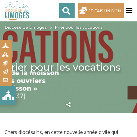
JE FAIS UN DON
Diocèse de Limoges
Prier pour les vocations
S
S
N
Prier pour les vocations
R
T
Chers diocésains, en cette nouvelle année civile qui