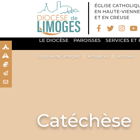
ÉGLISE CATHOLIQ
EN HAUTE-VIENNE
ET EN CREUSE
LE DIOCÈSE
PAROISSES
SERVICES ET
S
S
Diocèse de Limoges
Actualités
Archives
N
R
T
Catéchèse