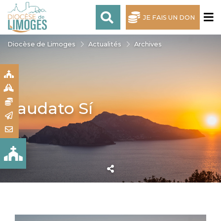
JE FAIS UN DON
Diocèse de Limoges
Actualités
Archives
S
S
N
Laudato Sí
R
T