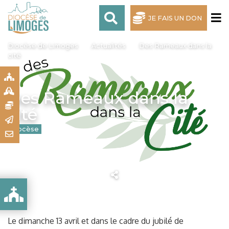
JE FAIS UN DON
Diocèse de Limoges
Actualités
Des Rameaux dans la
cité
S
S
Des Rameaux dans la
N
cité
R
Diocèse
T
Publié le 21 mars 2025
Le dimanche 13 avril et dans le cadre du jubilé de