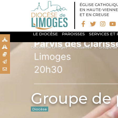
ÉGLISE CATHOLIQ
EN HAUTE-VIENNE
ET EN CREUSE
LE DIOCÈSE
PAROISSES
SERVICES ET
S
S
Diocèse de Limoges
Actualités
Groupe de 
N
R
T
Groupe de 
Diocèse