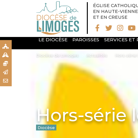
ÉGLISE CATHOLIQ
EN HAUTE-VIENNE
ET EN CREUSE
LE DIOCÈSE
PAROISSES
SERVICES ET
S
S
Diocèse de Limoges
Actualités
Hors-série l
N
R
T
Hors-série l
Diocèse