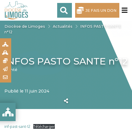
JE FAIS UN DON
Diocèse de Limoges
Actualités
INFOS PASTO SANTE
n°12
S
S
INFOS PASTO SANTE n°12
N
R
Santé
T
Publié le 11 juin 2024
inf-past-sant-12
Télécharger