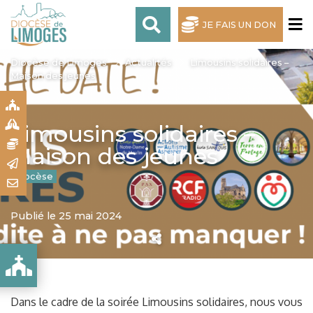
JE FAIS UN DON
Diocèse de Limoges
Actualités
Limousins solidaires –
Maison des jeunes
S
S
Limousins solidaires –
N
Maison des jeunes
R
Diocèse
T
Publié le 25 mai 2024
ES JEUNES
Dans le cadre de la soirée Limousins solidaires, nous vous