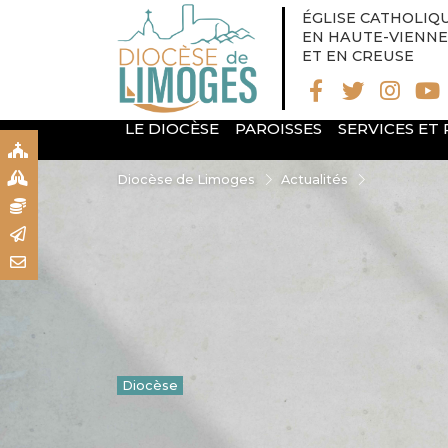
ÉGLISE CATHOLIQ
EN HAUTE-VIENNE
ET EN CREUSE
LE DIOCÈSE
PAROISSES
SERVICES ET
S
S
Diocèse de Limoges
Actualités
N
R
T
Diocèse