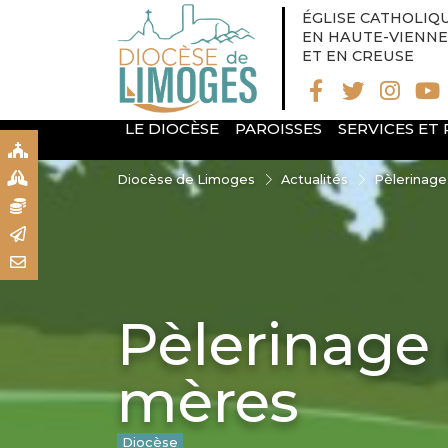
ÉGLISE CATHOLIQ
EN HAUTE-VIENNE
ET EN CREUSE
LE DIOCÈSE
PAROISSES
SERVICES ET
S
S
Diocèse de Limoges
Actualités
Pèlerinag
N
R
T
Pèlerinage
mères
Diocèse