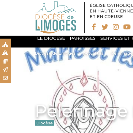
ÉGLISE CATHOLIQ
EN HAUTE-VIENNE
ET EN CREUSE
LE DIOCÈSE
PAROISSES
SERVICES ET
S
S
Diocèse de Limoges
Actualités
Pèlerinage
N
R
T
Pèlerinage
Diocèse