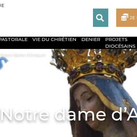
UE
JE
 PASTORALE
VIE DU CHRÉTIEN
DENIER
PROJETS
DIOCÉSAINS
 Notre dame d’Arliquet
 Notre dame d’A