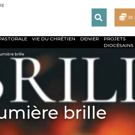
UE
JE
 PASTORALE
VIE DU CHRÉTIEN
DENIER
PROJETS
DIOCÉSAINS
umière brille
umière brille