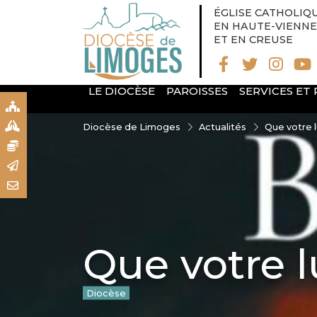
ÉGLISE CATHOLIQ
EN HAUTE-VIENNE
ET EN CREUSE
LE DIOCÈSE
PAROISSES
SERVICES ET
S
S
Diocèse de Limoges
Actualités
Que votre l
N
R
T
Que votre l
Diocèse