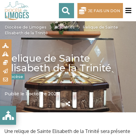
JE FAIS UN DON
Diocèse de Limoges
Actualités
Relique de Sainte
Elisabeth de la Trinité
S
S
Relique de Sainte
N
Elisabeth de la Trinité
R
Diocèse
T
Publié le 1 octobre 2024
A TRINITÉ
Une relique de Sainte Elisabeth de la Trinité sera présente