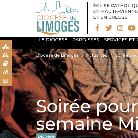
ÉGLISE CATHOLIQ
EN HAUTE-VIENNE
ET EN CREUSE
LE DIOCÈSE
PAROISSES
SERVICES ET
S
S
Diocèse de Limoges
Actualités
Soirée pou
N
R
T
Soirée pour
semaine Mi
Diocèse