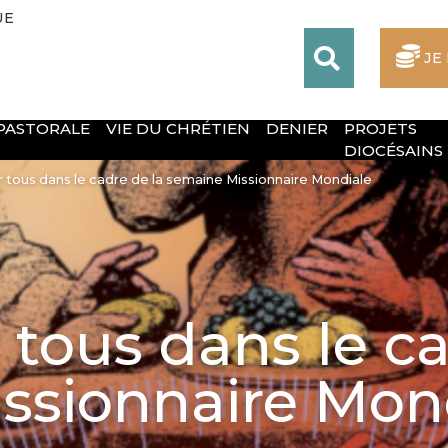
UE
JE
 PASTORALE
VIE DU CHRÉTIEN
DENIER
PROJETS
DIOCÉSAINS
r tous dans le cadre de la semaine Missionnaire Mondiale
 tous dans le ca
ssionnaire Mon