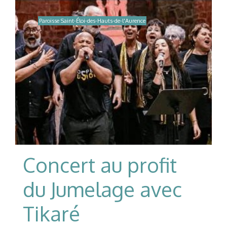
Paroisse Saint-Éloi-des-Hauts-de-l'Aurence
Concert au profit
du Jumelage avec
Tikaré