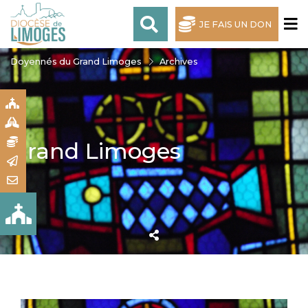
JE FAIS UN DON
Doyennés du Grand Limoges
Archives
S
S
N
Grand Limoges
R
T