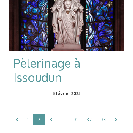
Pèlerinage à
Issoudun
5
février 2025
1
2
3
…
31
32
33