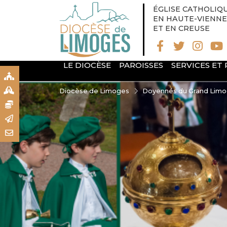
ÉGLISE CATHOLIQ
EN HAUTE-VIENNE
ET EN CREUSE
LE DIOCÈSE
PAROISSES
SERVICES ET
S
S
Diocèse de Limoges
Doyennés du Grand Lim
N
R
T