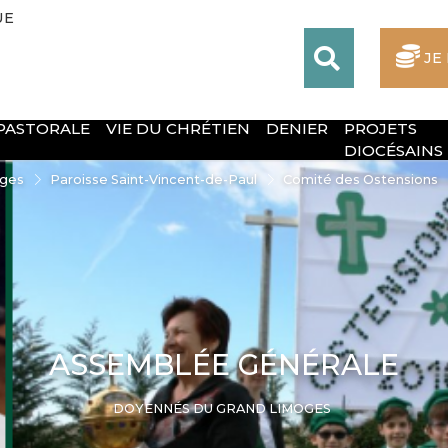
UE
JE
 PASTORALE
VIE DU CHRÉTIEN
DENIER
PROJETS
DIOCÉSAINS
oges
Paroisse Saint-Vincent-de-Paul
Comité des Ostensions
ASSEMBLÉE GÉNÉRALE
DOYENNÉS DU GRAND LIMOGES