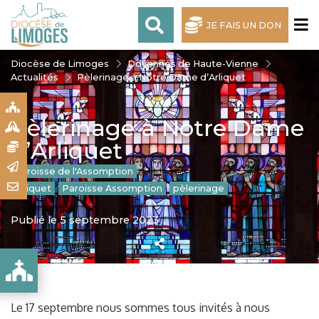
JE FAIS UN DON
Diocèse de Limoges
Doyennés de Haute-Vienne
Actualités
Pèlerinage à Notre Dame d’Arliquet
S
Pèlerinage à Notre Dame
S
d’Arliquet
N
R
Paroisse de l'Assomption
T
Arliquet
Paroisse Assomption
pèlerinage
Publié le 5 septembre 2023
QUET
Le 17 septembre nous sommes tous invités à nous