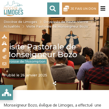
JE FAIS UN DON
Diocèse de Limoges
Doyennés de Haute-Vienne
Actualités
Visite Pastorale de Monseigneur Bozo
S
S
Visite Pastorale de
N
Monseigneur Bozo
R
Paroisse de l'Assomption
T
Publié le 26 janvier 2025
R BOZO
Monseigneur Bozo, évêque de Limoges, a effectué une