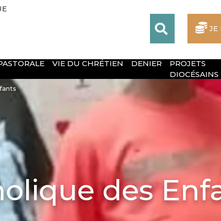
UE
JE
 PASTORALE
VIE DU CHRÉTIEN
DENIER
PROJETS
DIOCÉSAINS
fants
holique des Enf