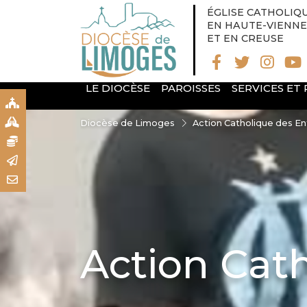
ÉGLISE CATHOLIQ
EN HAUTE-VIENNE
ET EN CREUSE
LE DIOCÈSE
PAROISSES
SERVICES ET
S
S
Diocèse de Limoges
Action Catholique des En
N
R
T
Action Cat