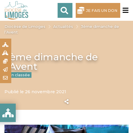
JE FAIS UN DON
Diocèse de Limoges
Actualités
3ème dimanche de
l’Avent
S
S
3ème dimanche de
N
l’Avent
R
Non classée
T
Publié le 26 novembre 2021