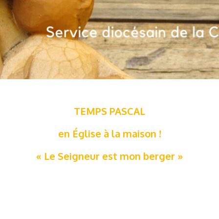
TEMPS PASCAL
en Église à la maison !
« Le Seigneur est mon berger »