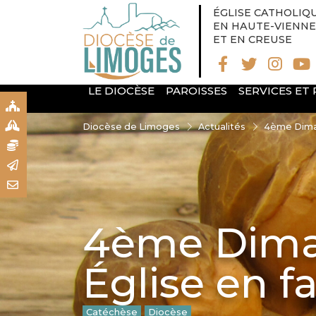
ÉGLISE CATHOLIQ
EN HAUTE-VIENNE
ET EN CREUSE
LE DIOCÈSE
PAROISSES
SERVICES ET
S
S
Diocèse de Limoges
Actualités
4ème Diman
N
R
T
4ème Dima
Église en f
Catéchèse
Diocèse