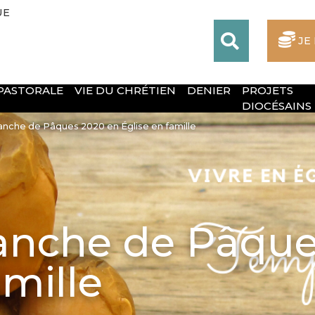
UE
JE
 PASTORALE
VIE DU CHRÉTIEN
DENIER
PROJETS
DIOCÉSAINS
che de Pâques 2020 en Église en famille
nche de Pâque
amille